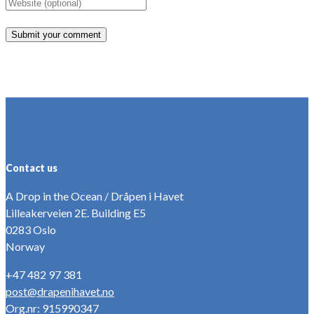
Contact us
A Drop in the Ocean / Dråpen i Havet
Lilleakerveien 2E. Building E5
0283 Oslo
Norway
+47 482 97 381
post@drapenihavet.no
Org.nr: 915990347