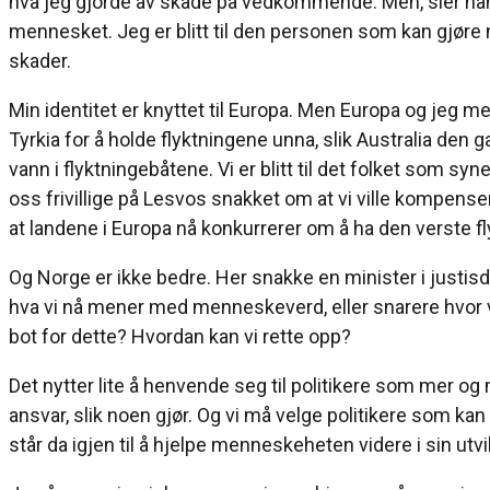
hva jeg gjorde av skade på vedkommende. Men, sier han; 
mennesket. Jeg er blitt til den personen som kan gjøre no
skader.
Min identitet er knyttet til Europa. Men Europa og jeg med 
Tyrkia for å holde flyktningene unna, slik Australia den gan
vann i flyktningebåtene. Vi er blitt til det folket som 
oss frivillige på Lesvos snakket om at vi ville kompense
at landene i Europa nå konkurrerer om å ha den verste fl
Og Norge er ikke bedre. Her snakke en minister i justis
hva vi nå mener med menneskeverd, eller snarere hvor 
bot for dette? Hvordan kan vi rette opp?
Det nytter lite å henvende seg til politikere som mer og 
ansvar, slik noen gjør. Og vi må velge politikere som kan 
står da igjen til å hjelpe menneskeheten videre i sin utvi