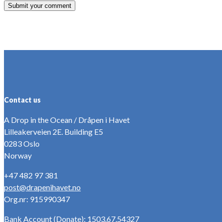
Contact us
A Drop in the Ocean / Dråpen i Havet
Lilleakerveien 2E. Building E5
0283 Oslo
Norway
+47 482 97 381
post@drapenihavet.no
Org.nr: 915990347
Bank Account (Donate): 1503.67.54327