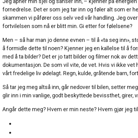
Jeg åpner min sjel og sanser inn, – kjenner på energi
fornedrelse. Det er som jeg tar inn og føler alt som e
skammen vi påfører oss selv ved vår handling. Jeg overve
fortvilelsen som nå er blitt min. Gi etter for følelsene?
Men – så har man jo denne evnen – til å «ta seg inn», sto
å formidle dette til noen? Kjenner jeg en kallelse til å fo
med å ta bilder? Det er jo tatt bilder og filmer nok av d
dokumentasjon. De som vil vite, de vet. Hvis vi ikke vet 
vårt fredelige liv ødelagt. Regn, kulde, gråtende barn, fort
Så tar jeg meg altså inn, går nedover til bilen, setter me
glir inn i min vanlige, godt beskyttede bevissthet, girer, 
Angår dette meg? Hvem er min neste? Hvem gjør jeg ti