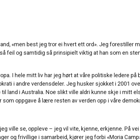
nd, «men best jeg tror ei hvert ett ord». Jeg forestiller me
 så feil og samtidig så prinsipielt viktig at han som en st
opa. I hele mitt liv har jeg hørt at våre politiske ledere på 
ti i andre verdensdeler. Jeg husker sjokket i 2001 ove
 land i Australia. Noe slikt ville aldri kunne skje i mitt el
om oppgave å lære resten av verden opp i våre demokratis
eg ville se, oppleve – jeg vil vite, kjenne, erkjenne. På ve
er og frivillige i samarbeid, kjører jeg forbi «Moria Camp»