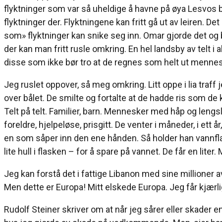
flyktninger som var så uheldige å havne på øya Lesvos bli
flyktninger der. Flyktningene kan fritt gå ut av leiren. 
som» flyktninger kan snike seg inn. Omar gjorde det og b
der kan man fritt rusle omkring. En hel landsby av telt i 
disse som ikke bør tro at de regnes som helt ut menne
Jeg ruslet oppover, så meg omkring. Litt oppe i lia tra
over bålet. De smilte og fortalte at de hadde ris som de k
Telt på telt. Familier, barn. Mennesker med håp og lengsl
foreldre, hjelpeløse, prisgitt. De venter i måneder, i ett 
en som såper inn den ene hånden. Så holder han vannflas
lite hull i flasken – for å spare på vannet. De får en liter.
Jeg kan forstå det i fattige Libanon med sine millioner a
Men dette er Europa! Mitt elskede Europa. Jeg får kjærl
Rudolf Steiner skriver om at når jeg sårer eller skader e