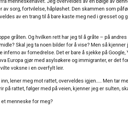
en fra menneskehavet. Jeg overveldes av en bølge av de
r her av sorg, fortvilelse, håpløshet. Den skammen som p
ldes av en trang til å bare kaste meg ned i gresset og grå
ppe gråten. Og hvilken rett har jeg til å gråte – på andre
rmidle? Skal jeg ta noen bilder for å vise? Men så kjenner je
ette inferno av fornedrelse. Det er bare å sjekke på Google
hva Europa gjør med asylsøkere og immigranter, er det fordi
vilte voksne i en overfylt leir.
g inn, lener meg mot rattet, overveldes igjen….. Men tar meg 
vrir på rattet, følger med på veien, kjenner jeg er sulten, s
l et menneske for meg?