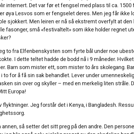
r internert. Det var før et fengsel med plass til ca. 1500 
Det er øya Lesvos som er fengselet deres. Men jeg får ikke 
le sjokkert. Men leiren er nå så ekstremt overfylt at den 
alle fasonger, små «festivaltelt» som ikke holder regnet ute
sker?
ff jeg to fra Elfenbenskysten som fyrte bål under noe ub
okte. I dette teltet hadde de bodd nå i 9 måneder. Hvilket 
er. Barn som mister ett, som mister to års skolegang. Barn 
år, i to for å få sin sak behandlet. Lever under umenneskeli
ken sin over og skyller – med en merkelig liten stråle. D
 Mitt Europa!
v flyktninger. Jeg forstår det i Kenya, i Bangladesh. Ress
ighetssorg.
n annen, så setter det sitt preg på den andre. Den personen