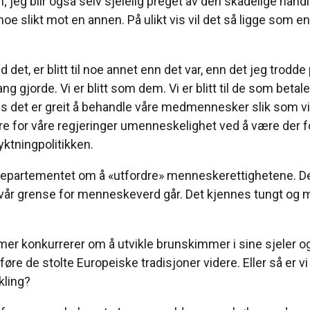
jeg blir også selv sjelelig preget av den skadelige hand
e slikt mot en annen. På ulikt vis vil det så ligge som en
det, er blitt til noe annet enn det var, enn det jeg trodde p
g gjorde. Vi er blitt som dem. Vi er blitt til de som betaler
synes det er greit å behandle våre medmennesker slik som v
re for våre regjeringer umenneskelighet ved å være der for
yktningpolitikken.
departementet om å «utfordre» menneskerettighetene. Dett
vår grense for menneskeverd går. Det kjennes tungt og m
mer konkurrerer om å utvikle brunskimmer i sine sjeler og i
føre de stolte Europeiske tradisjoner videre. Eller så er vi 
kling?