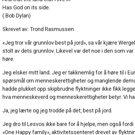
Has God on its side.
( Bob Dylan)
Skrevet av: Trond Rasmussen
«Jeg tror vår grunnlov best på jord», sa vår kjære Wergela
stolt av dets grunnlov. Likevel var det noe i den som var
høre.
Jeg elsker mitt land. Jeg er takknemlig for å høre til i Eur
spørsmål om menneskerettigheter og manglende demokra
hadde plukket opp skipbrudne flyktninger ikke fikk legge til
hva menneskeverd og menneskerettigheter betyr. Vi har s
Ja, jeg lærte og jeg trodde på det; best på jord.
Jeg dro til Lesvos ikke bare for å hjelpe, men også fordi j
«One Happy family», aktivitetssenteret drevet av flyktning