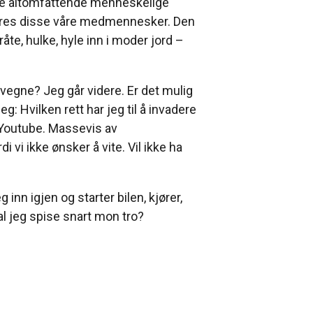
nne altomfattende menneskelige
åføres disse våre medmennesker. Den
te, hulke, hyle inn i moder jord –
s vegne? Jeg går videre. Er det mulig
g: Hvilken rett har jeg til å invadere
, Youtube. Massevis av
 vi ikke ønsker å vite. Vil ikke ha
inn igjen og starter bilen, kjører,
kal jeg spise snart mon tro?