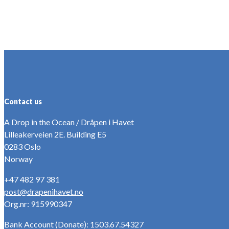
Contact us
A Drop in the Ocean / Dråpen i Havet
Lilleakerveien 2E. Building E5
0283 Oslo
Norway
+47 482 97 381
post@drapenihavet.no
Org.nr: 915990347
Bank Account (Donate): 1503.67.54327