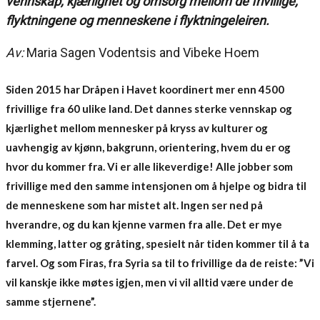
vennskap, kjærlighet og omsorg mellom de frivillige,
flyktningene og menneskene i flyktningeleiren.
Av:
Maria Sagen Vodentsis and Vibeke Hoem
Siden 2015 har Dråpen i Havet koordinert mer enn 4500
frivillige fra 60 ulike land. Det dannes sterke vennskap og
kjærlighet mellom mennesker på kryss av kulturer og
uavhengig av kjønn, bakgrunn, orientering, hvem du er og
hvor du kommer fra. Vi er alle likeverdige! Alle jobber som
frivillige med den samme intensjonen om å hjelpe og bidra til
de menneskene som har mistet alt. Ingen ser ned på
hverandre, og du kan kjenne varmen fra alle. Det er mye
klemming, latter og gråting, spesielt når tiden kommer til å ta
farvel. Og som Firas, fra Syria sa til to frivillige da de reiste: ”Vi
vil kanskje ikke møtes igjen, men vi vil alltid være under de
samme stjernene”.