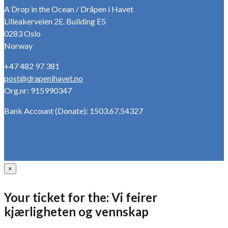
A Drop in the Ocean / Dråpen i Havet
Lilleakerveien 2E. Building E5
0283 Oslo
Norway
+47 482 97 381
post@drapenihavet.no
Org.nr: 915990347
Bank Account (Donate): 1503.67.54327
×
Your ticket for the: Vi feirer
kjærligheten og vennskap