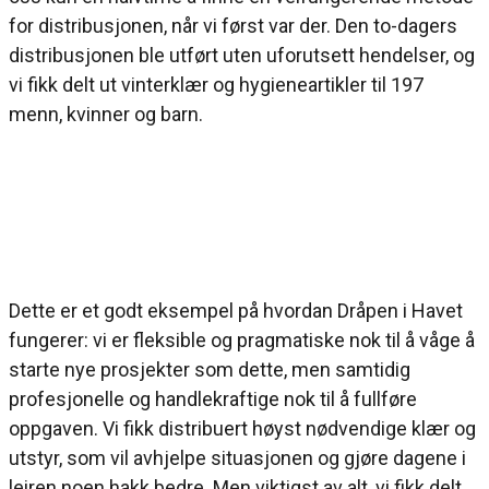
for distribusjonen, når vi først var der. Den to-dagers
distribusjonen ble utført uten uforutsett hendelser, og
vi fikk delt ut vinterklær og hygieneartikler til 197
menn, kvinner og barn.
Dette er et godt eksempel på hvordan Dråpen i Havet
fungerer: vi er fleksible og pragmatiske nok til å våge å
starte nye prosjekter som dette, men samtidig
profesjonelle og handlekraftige nok til å fullføre
oppgaven. Vi fikk distribuert høyst nødvendige klær og
utstyr, som vil avhjelpe situasjonen og gjøre dagene i
leiren noen hakk bedre. Men viktigst av alt, vi fikk delt