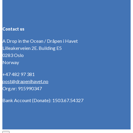
Contact us
A Drop in the Ocean / Dråpen i Havet
Lilleakerveien 2E. Building E5
0283 Oslo
Norway
+47 482 97 381
post@drapenihavet.no
Org.nr: 915990347
Bank Account (Donate): 1503.67.54327