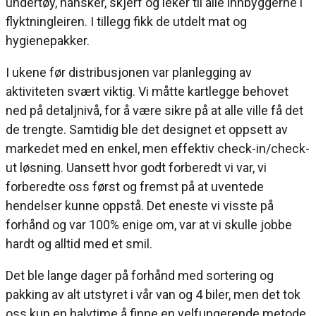
undertøy, hansker, skjerf og leker til alle innbyggerne i
flyktningleiren. I tillegg fikk de utdelt mat og
hygienepakker.
I ukene før distribusjonen var planlegging av
aktiviteten svært viktig. Vi måtte kartlegge behovet
ned på detaljnivå, for å være sikre på at alle ville få det
de trengte. Samtidig ble det designet et oppsett av
markedet med en enkel, men effektiv check-in/check-
ut løsning. Uansett hvor godt forberedt vi var, vi
forberedte oss først og fremst på at uventede
hendelser kunne oppstå. Det eneste vi visste på
forhånd og var 100% enige om, var at vi skulle jobbe
hardt og alltid med et smil.
Det ble lange dager på forhånd med sortering og
pakking av alt utstyret i vår van og 4 biler, men det tok
oss kun en halvtime å finne en velfungerende metode