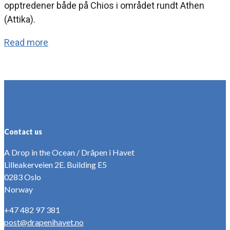
opptredener både på Chios i området rundt Athen
(Attika).
Read more
Contact us
A Drop in the Ocean / Dråpen i Havet
Lilleakerveien 2E. Building E5
0283 Oslo
Norway
+47 482 97 381
post@drapenihavet.no