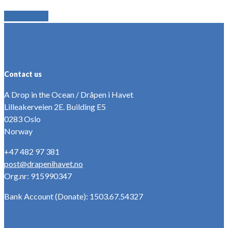
Find Ticket
Contact us
A Drop in the Ocean / Dråpen i Havet
Lilleakerveien 2E. Building E5
0283 Oslo
Norway
+47 482 97 381
post@drapenihavet.no
Org.nr: 915990347
Bank Account (Donate): 1503.67.54327